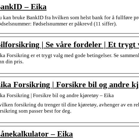
ankID – Eika
 kan bruke BankID fra hvilken som helst bank for å fullføre p
ødselsnummer: Fødselsnummer er påkrevd (11 siffer).
ilforsikring | Se våre fordeler | Et trygt
ka Forsikring er et trygt valg med gode betingelser. Se sammenl
nn din pris.
ika Forsikring | Forsikre bil og andre k
ka Forsikring | Forsikre bil og andre kjøretøy – Eika
ilken forsikring du trenger til dine kjøretøy, avhenger av en re
rsikring som passer best for deg.
ånekalkulator – Eika