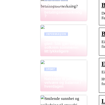
B
Hvem kan få et
omstartslån med
betalingsanmerkning
Du
?
F
B
INFORMASJON
Solbeskyttelse med
Ei
glød: Slik gjør farget
fi
solkrem sommeren
litt lykkeligere
E
SPORT
Ei
Aktiv livsstil:
Hv
Nøkkelen til personlig
velvære og balanse i
fo
hverdagen
L