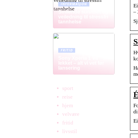
INFORMASJON
Ei
– 
Smilende sunnhet og
veiledning til stressfri
Sj
tannhelse
S
FRITID
Hv
Sony Xperia 1 VII
ko
lekket – alt vi vet før
Ha
lansering
me
sport
É
reise
Fo
hjem
di
velvære
Ei
fritid
livsstil