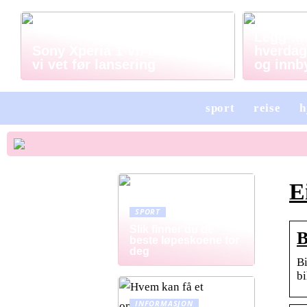
Legg til
Sony Xperia 1 VII lekket – alt
hverdag
vi vet før lansering
og innb
sport
reise
h
E
SPORT
Slik finner du de
B
beste løpeskoene for
deg
Bi
bi
INFORMASJON