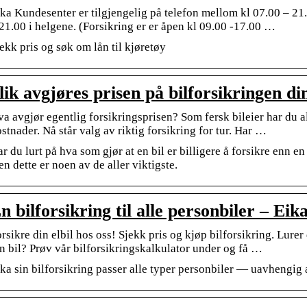
ka Kundesenter er tilgjengelig på telefon mellom kl 07.00 – 21
21.00 i helgene. (Forsikring er er åpen kl 09.00 -17.00 …
ekk pris og søk om lån til kjøretøy
lik avgjøres prisen på bilforsikringen di
a avgjør egentlig forsikringsprisen? Som fersk bileier har du al
stnader. Nå står valg av riktig forsikring for tur. Har …
r du lurt på hva som gjør at en bil er billigere å forsikre enn e
n dette er noen av de aller viktigste.
n bilforsikring til alle personbiler – Eik
rsikre din elbil hos oss! Sjekk pris og kjøp bilforsikring. Lurer
n bil? Prøv vår bilforsikringskalkulator under og få …
ka sin bilforsikring passer alle typer personbiler — uavhengig 