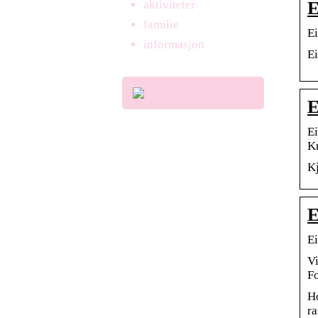
E
aktiviteter
familie
Ei
informasjon
Ei
E
Ei
Kr
Kj
E
Ei
Vi
Fo
Ho
ra