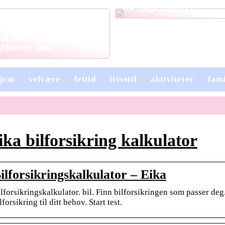
av hagemøbler
 rette for
slykke med et ryddig
ydende bad
jem
velvære
fritid
livsstil
aktiviteter
fami
ika bilforsikring kalkulator
ilforsikringskalkulator – Eika
lforsikringskalkulator. bil. Finn bilforsikringen som passer deg. 
lforsikring til ditt behov. Start test.