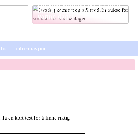
Oppdag komfort og stil med
lin bukse for sommerens
varme dager
lie
informasjon
Ta en kort test for å finne riktig