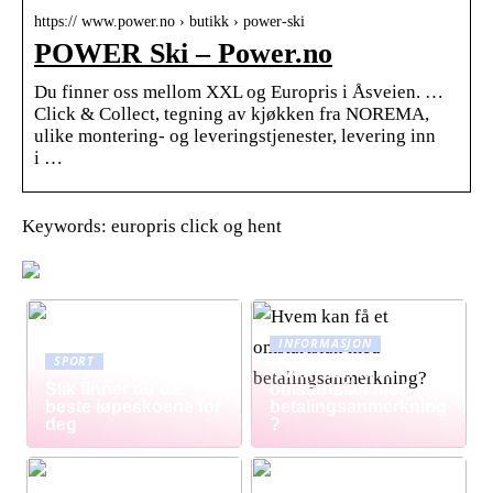
https:// www.power.no › butikk › power-ski
POWER Ski – Power.no
Du finner oss mellom XXL og Europris i Åsveien. …
Click & Collect, tegning av kjøkken fra NOREMA,
ulike montering- og leveringstjenester, levering inn
i …
Keywords: europris click og hent
INFORMASJON
SPORT
Hvem kan få et
Slik finner du de
omstartslån med
beste løpeskoene for
betalingsanmerkning
deg
?