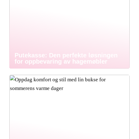
Putekasse: Den perfekte løsningen
for oppbevaring av hagemøbler