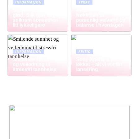
INFORMASJON
SPORT
Solbeskyttelse med
Aktiv livsstil:
glød: Slik gjør farget
Nøkkelen til
solkrem sommeren
personlig velvære og
litt lykkeligere
balanse i hverdagen
INFORMASJON
FRITID
Smilende sunnhet
Sony Xperia 1 VII
og veiledning til
lekket – alt vi vet før
stressfri tannhelse
lansering