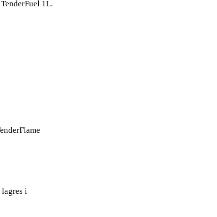
; TenderFuel 1L.
 TenderFlame
 lagres i