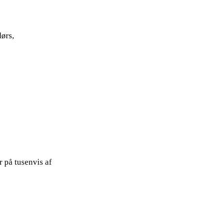
dørs,
r på tusenvis af