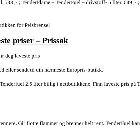
 538 ,- ; TenderFlame – TenderFuel – drivstoff- 5 liter. 649 ,- 
utikken for Peisbrensel
ste priser – Prissøk
ir deg laveste pris
ed eller sendt til din nærmeste Europris-butikk.
enderfuel 2,5 liter billig i nettbutikkene. Finn laveste pris på
rennere. Gir flotte flammer og brenner helt rent. TenderFuel kan