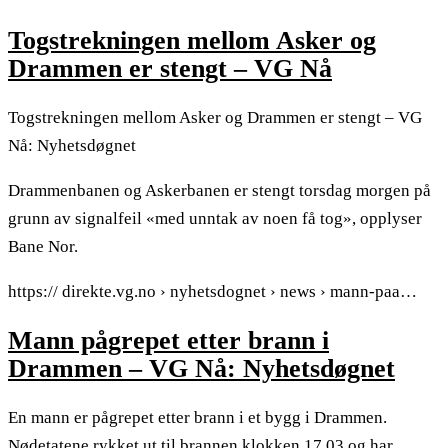
Togstrekningen mellom Asker og
Drammen er stengt – VG Nå
Togstrekningen mellom Asker og Drammen er stengt – VG
Nå: Nyhetsdøgnet
Drammenbanen og Askerbanen er stengt torsdag morgen på
grunn av signalfeil «med unntak av noen få tog», opplyser
Bane Nor.
https:// direkte.vg.no › nyhetsdognet › news › mann-paa…
Mann pågrepet etter brann i
Drammen – VG Nå: Nyhetsdøgnet
En mann er pågrepet etter brann i et bygg i Drammen.
Nødetatene rykket ut til brannen klokken 17.03 og har