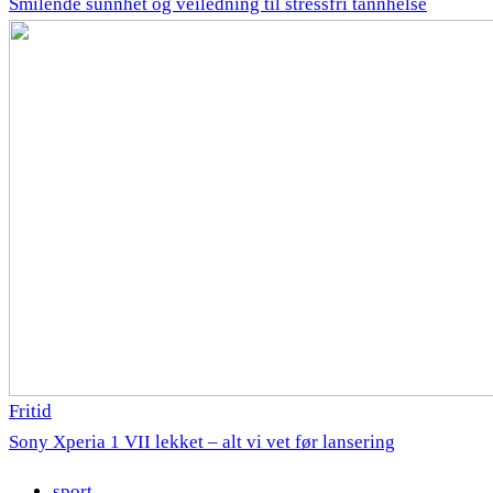
Smilende sunnhet og veiledning til stressfri tannhelse
Fritid
Sony Xperia 1 VII lekket – alt vi vet før lansering
sport