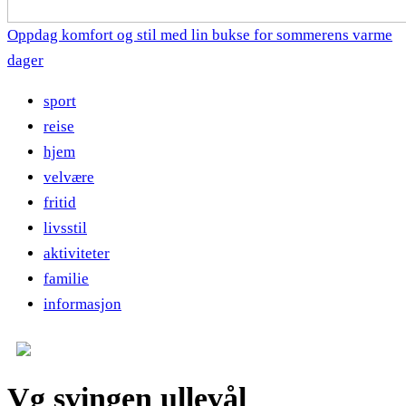
Oppdag komfort og stil med lin bukse for sommerens varme
dager
sport
reise
hjem
velvære
fritid
livsstil
aktiviteter
familie
informasjon
Vg svingen ullevål