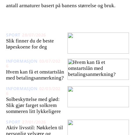
antall armaturer basert på banens størrelse og bruk.
SPORT
28/07/2026
Slik finner du de beste
løpeskoene for deg
INFORMASJON
03/07/202
6
Hvem kan få et omstartslån
med betalingsanmerkning?
INFORMASJON
02/03/202
6
Solbeskyttelse med glød:
Slik gjør farget solkrem
sommeren litt lykkeligere
SPORT
27/01/2026
Aktiv livsstil: Nøkkelen til
personlig velvære og