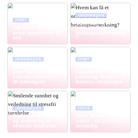
INFORMASJON
SPORT
Hvem kan få et
Slik finner du de
omstartslån med
beste løpeskoene for
betalingsanmerkning
deg
?
INFORMASJON
SPORT
Solbeskyttelse med
Aktiv livsstil:
glød: Slik gjør farget
Nøkkelen til
solkrem sommeren
personlig velvære og
litt lykkeligere
balanse i hverdagen
INFORMASJON
FRITID
Smilende sunnhet
Sony Xperia 1 VII
og veiledning til
lekket – alt vi vet før
stressfri tannhelse
lansering