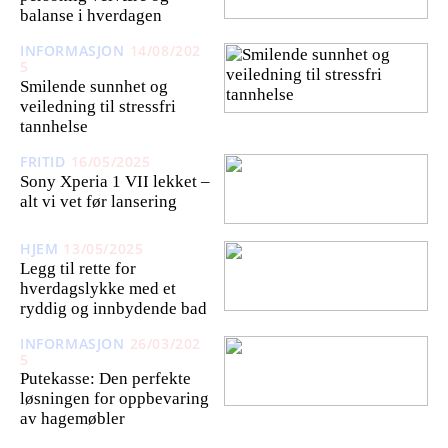
balanse i hverdagen
INFORMASJON
14/08/202
5
Smilende sunnhet og
veiledning til stressfri
tannhelse
FRITID
16/05/2025
Sony Xperia 1 VII lekket –
alt vi vet før lansering
HJEM
13/05/2025
Legg til rette for
hverdagslykke med et
ryddig og innbydende bad
INFORMASJON
26/03/202
5
Putekasse: Den perfekte
løsningen for oppbevaring
av hagemøbler