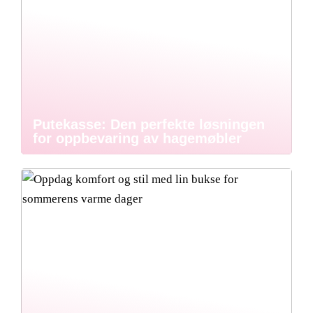
Putekasse: Den perfekte løsningen
for oppbevaring av hagemøbler