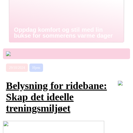
Oppdag komfort og stil med lin
bukse for sommerens varme dager
29/10/2024
Hjem
Belysning for ridebane:
Skap det ideelle
treningsmiljøet