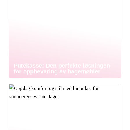
Putekasse: Den perfekte løsningen
for oppbevaring av hagemøbler