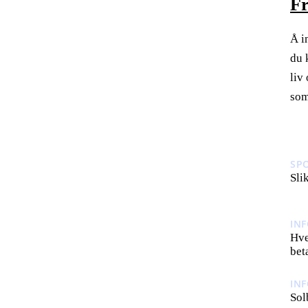
Fr
Å i
du 
liv
som
SP
Sli
IN
Hve
bet
IN
Sol