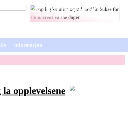
Oppdag komfort og stil med
lin bukse for sommerens
varme dager
lie
informasjon
g la opplevelsene