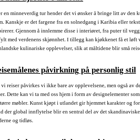
er en minneverdig tur hender det vi ønsker å bringe litt av den k
m. Kanskje er det fargene fra en solnedgang i Karibia eller tek
pirerer. Gjennom å innlemme disse i interiøret, fra puter til ve
fylt med verdenens skjønnhet. I tillegg kan kjøkkenet få et løft 
nlandske kulinariske opplevelser, slik at måltidene blir små reise
isemålenes påvirkning på personlig stil
 vi reiser påvirkes vi ikke bare av opplevelsene, men også av de
er. Dette kan vi ta med oss hjem i form av designelementer som 
 større møbler. Kunst kjøpt i utlandet gir hjemmet karakter og fort
nd der global innflytelse blir en sentral del av det skandinavis
erne og tidløs.