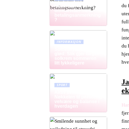
du 
Hvem kan få et
omstartslån med
ute
betalingsanmerkning
?
ful
fun
int
INFORMASJON
du 
Solbeskyttelse med
hje
glød: Slik gjør farget
solkrem sommeren
hve
litt lykkeligere
Ja
SPORT
ek
Aktiv livsstil:
Nøkkelen til personlig
velvære og balanse i
Har
hverdagen
fje
fin