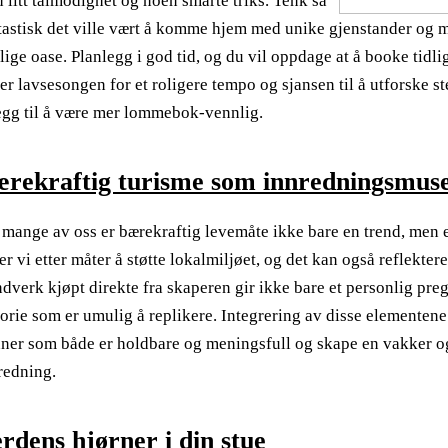
 litt tålmodighet og noen smarte triks. Tenk så
tastisk det ville vært å komme hjem med unike gjenstander og m
lige oase. Planlegg i god tid, og du vil oppdage at å booke tidlig 
er lavsesongen for et roligere tempo og sjansen til å utforske ste
legg til å være mer lommebok-vennlig.
rekraftig turisme som innredningsmus
 mange av oss er bærekraftig levemåte ikke bare en trend, men en 
er vi etter måter å støtte lokalmiljøet, og det kan også reflekter
dverk kjøpt direkte fra skaperen gir ikke bare et personlig preg
torie som er umulig å replikere. Integrering av disse elementen
ner som både er holdbare og meningsfull og skape en vakker og 
redning.
rdens hjørner i din stue