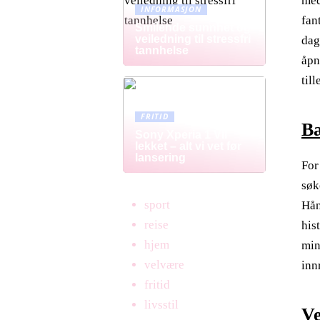
med
INFORMASJON
fan
Smilende sunnhet og
veiledning til stressfri
dag
tannhelse
åpn
til
FRITID
Bæ
Sony Xperia 1 VII
lekket – alt vi vet før
lansering
For
søk
sport
Hån
reise
his
hjem
min
velvære
inn
fritid
livsstil
Ve