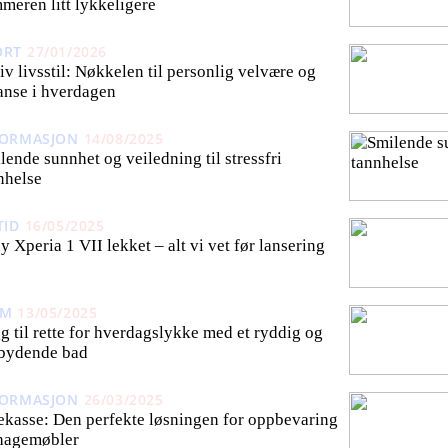
meren litt lykkeligere
ORT
27/01/2026
iv livsstil: Nøkkelen til personlig velvære og
anse i hverdagen
FORMASJON
14/08/2025
lende sunnhet og veiledning til stressfri
nhelse
TID
16/05/2025
y Xperia 1 VII lekket – alt vi vet før lansering
EM
13/05/2025
g til rette for hverdagslykke med et ryddig og
bydende bad
FORMASJON
26/03/2025
ekasse: Den perfekte løsningen for oppbevaring
hagemøbler