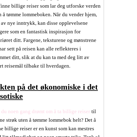
finne billige reiser som lar deg utforske verden
n å tømme lommeboken. Når du vender hjem,
l av nye inntrykk, kan disse opplevelsene
gere som en fantastisk inspirasjon for
eriøret ditt. Fargene, teksturene og mønstrene
har sett på reisen kan alle reflekteres i
mmet ditt, slik at du kan ta med deg litt av
rt reisemål tilbake til hverdagen.
kten på det økonomiske i det
sotiske
 du noen gang drømt om å ta billige reiser
til
rne strøk uten å tømme lommebok helt? Det å
ne billige reiser er en kunst som kan mestres