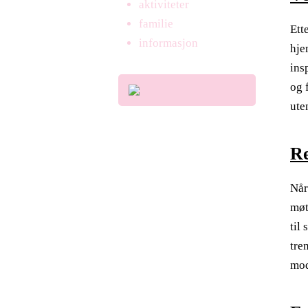
aktiviteter
familie
Ett
informasjon
hje
ins
og 
ute
Re
Når
møt
til
tre
mod