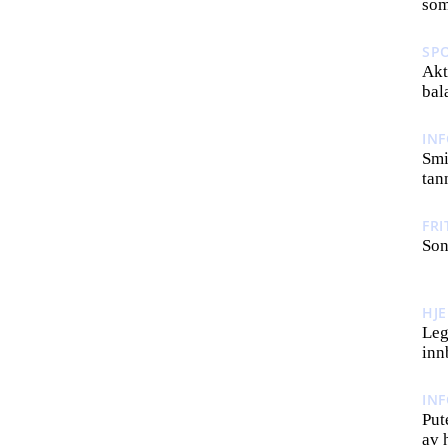
som
SP
Akt
bal
IN
Smi
tan
FRI
Son
HJ
Leg
inn
IN
Put
av 