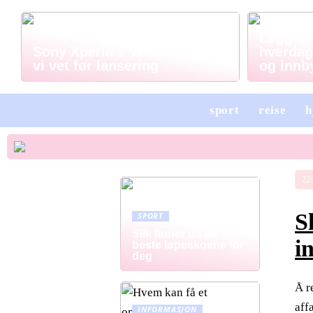
Legg til
Sony Xperia 1 VII lekket – alt
hverdag
vi vet før lansering
og innb
sport
reise
h
22
S
SPORT
Slik finner du de
i
beste løpeskoene for
deg
Å r
aff
INFORMASJON