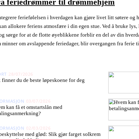
a feriedrømmer til drømmehjem
ntegrere feriefølelsen i hverdagen kan gjøre livet litt søtere o
kan allokere feriens atmosfære i din egen stue. Ved å bruke lys,
 og sørge for at de flotte øyeblikkene forblir en del av din hve
 minner om avslappende feriedager, blir overgangen fra ferie t
ORT
28/07/2026
k finner du de beste løpeskoene for deg
FORMASJON
03/07/2026
m kan få et omstartslån med
alingsanmerkning?
FORMASJON
02/03/2026
beskyttelse med glød: Slik gjør farget solkrem