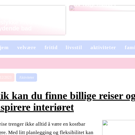
av hagemøbler
 rette for
slykke med et ryddig
ydende bad
jem
velvære
fritid
livsstil
aktiviteter
fami
/12/2023
Aktiviteter
lik kan du finne billige reiser o
nspirere interiøret
eise trenger ikke alltid å være en kostbar
ære. Med litt planlegging og fleksibilitet kan