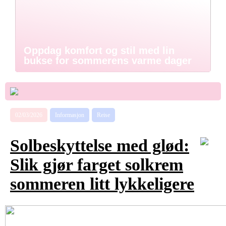
Oppdag komfort og stil med lin
bukse for sommerens varme dager
02/03/2026
Informasjon
Reise
Solbeskyttelse med glød:
Slik gjør farget solkrem
sommeren litt lykkeligere