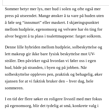
Sommer betyr mer lys, mer hud i solen og ofte også mer
press på utseendet. Mange ønsker å ta vare på huden uten
å føle seg “innsmurt” eller maskert. I skjæringspunktet
mellom hudpleie, egenomsorg og velvære har én ting for
alvor begynt å ta plass i toalettmappene: farget solkrem.
Denne lille hybriden mellom hudpleie, solbeskyttelse og
lett makeup gir ikke bare fysisk beskyttelse mot UV-
stråler. Den påvirker også hvordan vi føler oss i egen
hud, både på stranden, i byen og på jobben. Når
solbeskyttelse oppleves pen, praktisk og behagelig, øker
sjansen for at vi faktisk bruker den – hver dag, hele
sommeren.
​ ​
I en tid der flere søker en roligere livsstil med mer fokus
på egenomsorg, blir det tydelig at små, konkrete valg i