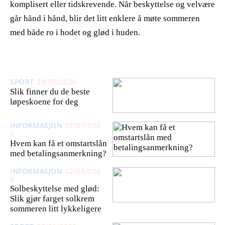
komplisert eller tidskrevende. Når beskyttelse og velvære
går hånd i hånd, blir det litt enklere å møte sommeren
med både ro i hodet og glød i huden.
SPORT
28/07/2026
Slik finner du de beste
løpeskoene for deg
INFORMASJON
03/07/202
6
Hvem kan få et omstartslån
med betalingsanmerkning?
INFORMASJON
02/03/202
6
Solbeskyttelse med glød:
Slik gjør farget solkrem
sommeren litt lykkeligere