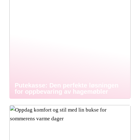
Putekasse: Den perfekte løsningen
for oppbevaring av hagemøbler