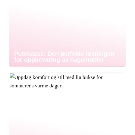
Putekasse: Den perfekte løsningen
for oppbevaring av hagemøbler