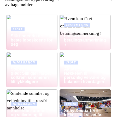
av hagemøbler
INFORMASJON
SPORT
Hvem kan få et
Slik finner du de
omstartslån med
beste løpeskoene for
betalingsanmerkning
deg
?
INFORMASJON
SPORT
Solbeskyttelse med
Aktiv livsstil:
glød: Slik gjør farget
Nøkkelen til
solkrem sommeren
personlig velvære og
litt lykkeligere
balanse i hverdagen
INFORMASJON
FRITID
Smilende sunnhet
Sony Xperia 1 VII
og veiledning til
lekket – alt vi vet før