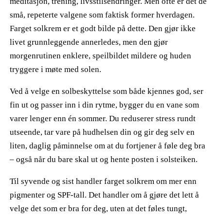
meditasjon, trening, livsstilsendringer. Men ofte er det de
små, repeterte valgene som faktisk former hverdagen.
Farget solkrem er et godt bilde på dette. Den gjør ikke
livet grunnleggende annerledes, men den gjør
morgenrutinen enklere, speilbildet mildere og huden
tryggere i møte med solen.
​ ​
Ved å velge en solbeskyttelse som både kjennes god, ser
fin ut og passer inn i din rytme, bygger du en vane som
varer lenger enn én sommer. Du reduserer stress rundt
utseende, tar vare på hudhelsen din og gir deg selv en
liten, daglig påminnelse om at du fortjener å føle deg bra
– også når du bare skal ut og hente posten i solsteiken.
​ ​
Til syvende og sist handler farget solkrem om mer enn
pigmenter og SPF-tall. Det handler om å gjøre det lett å
velge det som er bra for deg, uten at det føles tungt,