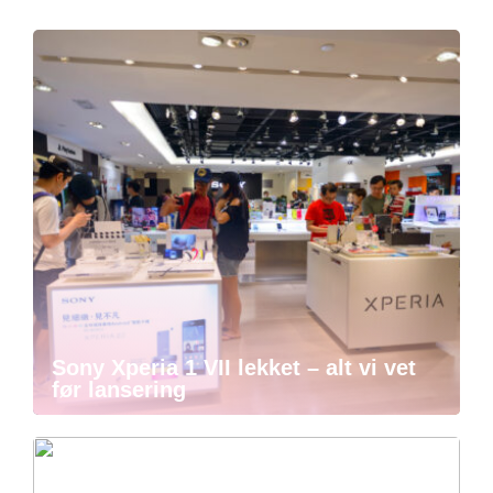
Sony Xperia 1 VII lekket – alt vi vet
før lansering