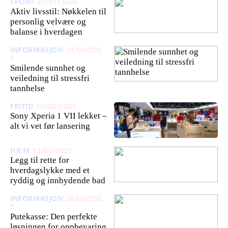
SPORT
27/01/2026
Aktiv livsstil: Nøkkelen til
personlig velvære og
balanse i hverdagen
INFORMASJON
14/08/202
5
Smilende sunnhet og
veiledning til stressfri
tannhelse
FRITID
16/05/2025
Sony Xperia 1 VII lekket –
alt vi vet før lansering
HJEM
13/05/2025
Legg til rette for
hverdagslykke med et
ryddig og innbydende bad
INFORMASJON
26/03/202
5
Putekasse: Den perfekte
løsningen for oppbevaring