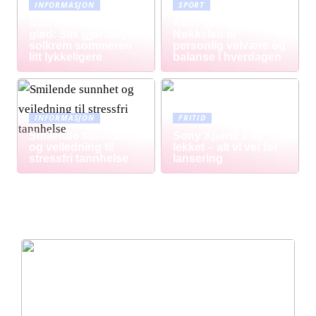
INFORMASJON
SPORT
Solbeskyttelse med
Aktiv livsstil:
glød: Slik gjør farget
Nøkkelen til
solkrem sommeren
personlig velvære og
litt lykkeligere
balanse i hverdagen
INFORMASJON
FRITID
Smilende sunnhet
Sony Xperia 1 VII
og veiledning til
lekket – alt vi vet før
stressfri tannhelse
lansering