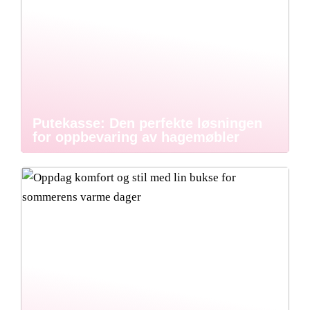
Putekasse: Den perfekte løsningen
for oppbevaring av hagemøbler