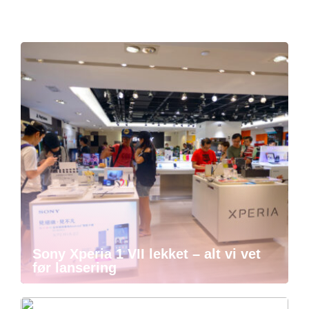
Sony Xperia 1 VII lekket – alt vi vet
før lansering