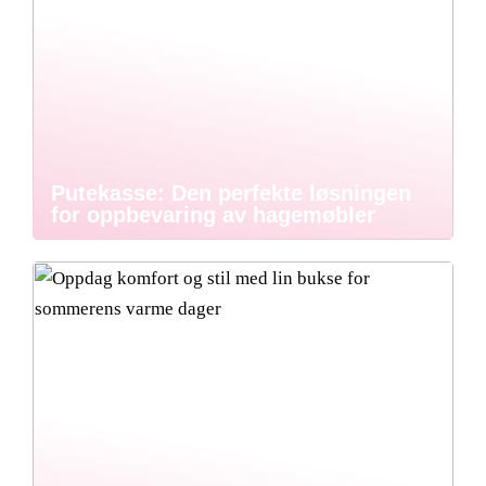
Putekasse: Den perfekte løsningen
for oppbevaring av hagemøbler