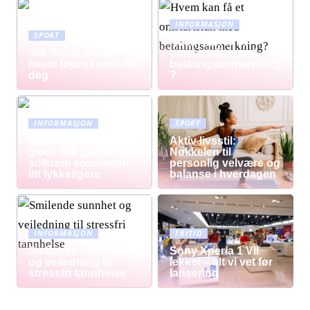
INFORMASJON
SPORT
Hvem kan få et
Slik finner du de
omstartslån med
beste løpeskoene for
betalingsanmerkning
deg
?
INFORMASJON
SPORT
Solbeskyttelse med
Aktiv livsstil:
glød: Slik gjør farget
Nøkkelen til
solkrem sommeren
personlig velvære og
litt lykkeligere
balanse i hverdagen
INFORMASJON
FRITID
Smilende sunnhet
Sony Xperia 1 VII
og veiledning til
lekket – alt vi vet før
stressfri tannhelse
lansering