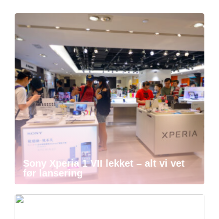
Sony Xperia 1 VII lekket – alt vi vet
før lansering