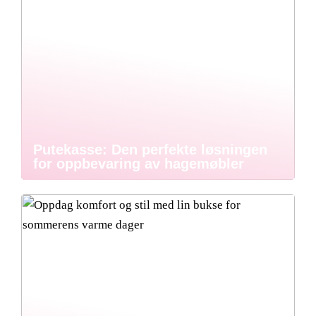
Putekasse: Den perfekte løsningen
for oppbevaring av hagemøbler